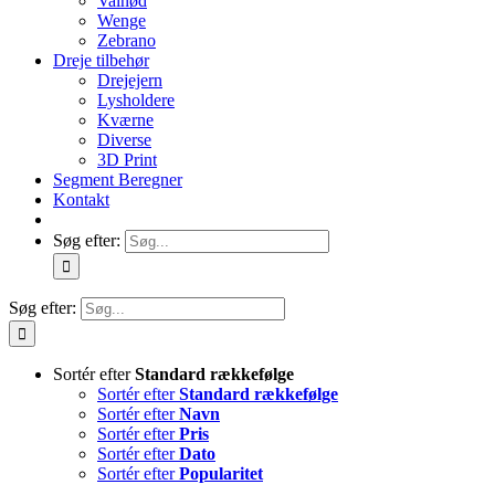
Valnød
Wenge
Zebrano
Dreje tilbehør
Drejejern
Lysholdere
Kværne
Diverse
3D Print
Segment Beregner
Kontakt
Søg efter:
Søg efter:
Sortér efter
Standard rækkefølge
Sortér efter
Standard rækkefølge
Sortér efter
Navn
Sortér efter
Pris
Sortér efter
Dato
Sortér efter
Popularitet