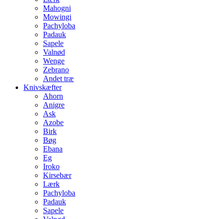
Mahogni
Mowingi
Pachyloba
Padauk
Sapele
Valnød
Wenge
Zebrano
Andet træ
Knivskæfter
Ahorn
Anigre
Ask
Azobe
Birk
Bøg
Ebana
Eg
Iroko
Kirsebær
Lærk
Pachyloba
Padauk
Sapele