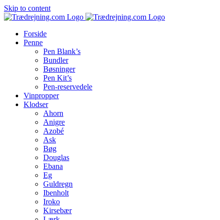
Skip to content
Forside
Penne
Pen Blank’s
Bundler
Bøsninger
Pen Kit’s
Pen-reservedele
Vinpropper
Klodser
Ahorn
Anigre
Azobé
Ask
Bøg
Douglas
Ebana
Eg
Guldregn
Ibenholt
Iroko
Kirsebær
Lærk