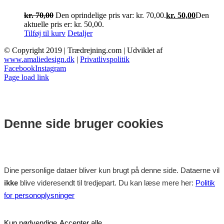
kr.
70,00
Den oprindelige pris var: kr. 70,00.
kr.
50,00
Den
aktuelle pris er: kr. 50,00.
Tilføj til kurv
Detaljer
© Copyright 2019 | Trædrejning.com | Udviklet af
www.amaliedesign.dk
|
Privatlivspolitik
Facebook
Instagram
Page load link
Denne side bruger cookies
Dine personlige dataer bliver kun brugt på denne side. Dataerne vil
ikke
blive videresendt til tredjepart. Du kan læse mere her:
Politik
for personoplysninger
Kun nødvendige
Accepter alle