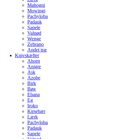
Mahogni
Mowingi
Pachyloba
Padauk
Sapele
Valnød
Wenge
Zebrano
Andet træ
Knivskæfter
Ahorn
Anigre
Ask
Azobe
Birk
Bøg
Ebana
Eg
Iroko
Kirsebær
Lærk
Pachyloba
Padauk
Sapele