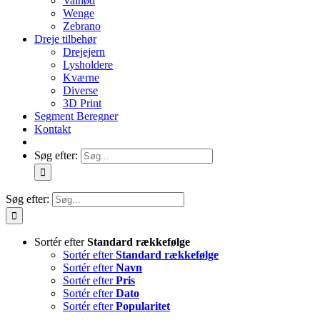
Valnød
Wenge
Zebrano
Dreje tilbehør
Drejejern
Lysholdere
Kværne
Diverse
3D Print
Segment Beregner
Kontakt
Søg efter:
Søg efter:
Sortér efter
Standard rækkefølge
Sortér efter
Standard rækkefølge
Sortér efter
Navn
Sortér efter
Pris
Sortér efter
Dato
Sortér efter
Popularitet