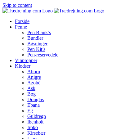
Skip to content
Forside
Penne
Pen Blank’s
Bundler
Bøsninger
Pen Kit’s
Pen-reservedele
Vinpropper
Klodser
Ahorn
Anigre
Azobé
Ask
Bøg
Douglas
Ebana
Eg
Guldregn
Ibenholt
Iroko
Kirsebær
Lærk