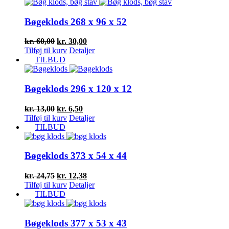
var:
er:
kr. 256,00.
kr. 128,00.
Bøgeklods 268 x 96 x 52
Den
Den
kr.
60,00
kr.
30,00
oprindelige
aktuelle
Tilføj til kurv
Detaljer
pris
pris
TILBUD
var:
er:
kr. 60,00.
kr. 30,00.
Bøgeklods 296 x 120 x 12
Den
Den
kr.
13,00
kr.
6,50
oprindelige
aktuelle
Tilføj til kurv
Detaljer
pris
pris
TILBUD
var:
er:
kr. 13,00.
kr. 6,50.
Bøgeklods 373 x 54 x 44
Den
Den
kr.
24,75
kr.
12,38
oprindelige
aktuelle
Tilføj til kurv
Detaljer
pris
pris
TILBUD
var:
er:
kr. 24,75.
kr. 12,38.
Bøgeklods 377 x 53 x 43