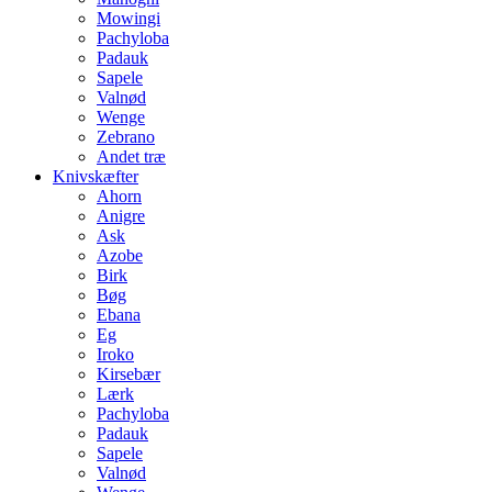
Mowingi
Pachyloba
Padauk
Sapele
Valnød
Wenge
Zebrano
Andet træ
Knivskæfter
Ahorn
Anigre
Ask
Azobe
Birk
Bøg
Ebana
Eg
Iroko
Kirsebær
Lærk
Pachyloba
Padauk
Sapele
Valnød