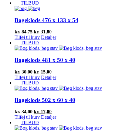
pris
pris
TILBUD
var:
er:
kr. 240,50.
kr. 120,25.
Bøgeklods 476 x 133 x 54
Den
Den
kr.
84,75
kr.
31,80
oprindelige
aktuelle
Tilføj til kurv
Detaljer
pris
pris
TILBUD
var:
er:
kr. 84,75.
kr. 31,80.
Bøgeklods 481 x 50 x 40
Den
Den
kr.
30,00
kr.
15,00
oprindelige
aktuelle
Tilføj til kurv
Detaljer
pris
pris
TILBUD
var:
er:
kr. 30,00.
kr. 15,00.
Bøgeklods 502 x 60 x 40
Den
Den
kr.
34,00
kr.
17,00
oprindelige
aktuelle
Tilføj til kurv
Detaljer
pris
pris
TILBUD
var:
er:
kr. 34,00.
kr. 17,00.