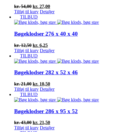
Den
Den
kr.
54,00
kr.
27,00
oprindelige
aktuelle
Tilføj til kurv
Detaljer
pris
pris
TILBUD
var:
er:
kr. 54,00.
kr. 27,00.
Bøgeklodser 276 x 40 x 40
Den
Den
kr.
12,50
kr.
6,25
oprindelige
aktuelle
Tilføj til kurv
Detaljer
pris
pris
TILBUD
var:
er:
kr. 12,50.
kr. 6,25.
Bøgeklodser 282 x 52 x 46
Den
Den
kr.
21,00
kr.
10,50
oprindelige
aktuelle
Tilføj til kurv
Detaljer
pris
pris
TILBUD
var:
er:
kr. 21,00.
kr. 10,50.
Bøgeklodser 286 x 95 x 52
Den
Den
kr.
43,00
kr.
21,50
oprindelige
aktuelle
Tilføj til kurv
Detaljer