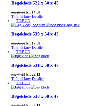
Bøgeklods 522 x 50 x 45
Den
Den
kr.
29,00
kr.
14,50
oprindelige
aktuelle
Tilføj til kurv
Detaljer
pris
pris
TILBUD
var:
er:
kr. 29,00.
kr. 14,50.
Bøgeklods 530 x 54 x 43
Den
Den
kr.
35,00
kr.
17,50
oprindelige
aktuelle
Tilføj til kurv
Detaljer
pris
pris
TILBUD
var:
er:
kr. 35,00.
kr. 17,50.
Bøgeklods 531 x 58 x 47
Den
Den
kr.
44,25
kr.
22,13
oprindelige
aktuelle
Tilføj til kurv
Detaljer
pris
pris
TILBUD
var:
er:
kr. 44,25.
kr. 22,13.
Bøgeklods 538 x 58 x 47
Den
Den
kr.
44,25
kr.
22,13