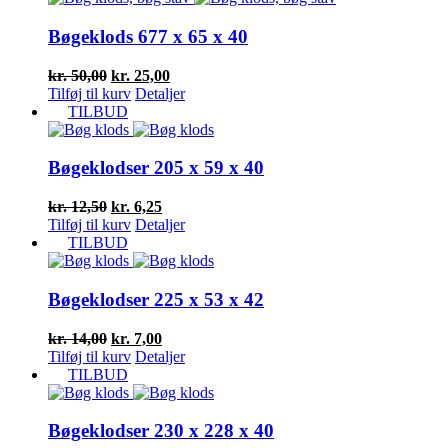
kr. 22,00.
kr. 11,00.
Bøgeklods 677 x 65 x 40
Den
Den
kr.
50,00
kr.
25,00
oprindelige
aktuelle
Tilføj til kurv
Detaljer
pris
pris
TILBUD
var:
er:
kr. 50,00.
kr. 25,00.
Bøgeklodser 205 x 59 x 40
Den
Den
kr.
12,50
kr.
6,25
oprindelige
aktuelle
Tilføj til kurv
Detaljer
pris
pris
TILBUD
var:
er:
kr. 12,50.
kr. 6,25.
Bøgeklodser 225 x 53 x 42
Den
Den
kr.
14,00
kr.
7,00
oprindelige
aktuelle
Tilføj til kurv
Detaljer
pris
pris
TILBUD
var:
er:
kr. 14,00.
kr. 7,00.
Bøgeklodser 230 x 228 x 40