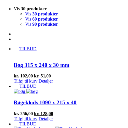
Vis
30 produkter
Vis
30 produkter
Vis
60 produkter
Vis
90 produkter
TILBUD
Bøg 315 x 240 x 30 mm
Den
Den
kr.
102,00
kr.
51,00
oprindelige
aktuelle
Tilføj til kurv
Detaljer
pris
pris
TILBUD
var:
er:
kr. 102,00.
kr. 51,00.
Bøgeklods 1090 x 215 x 40
Den
Den
kr.
256,00
kr.
128,00
oprindelige
aktuelle
Tilføj til kurv
Detaljer
pris
pris
TILBUD