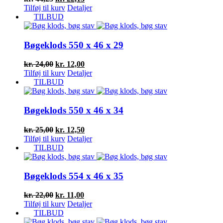
oprindelige
aktuelle
Tilføj til kurv
Detaljer
pris
pris
TILBUD
var:
er:
kr. 44,25.
kr. 22,13.
Bøgeklods 550 x 46 x 29
Den
Den
kr.
24,00
kr.
12,00
oprindelige
aktuelle
Tilføj til kurv
Detaljer
pris
pris
TILBUD
var:
er:
kr. 24,00.
kr. 12,00.
Bøgeklods 550 x 46 x 34
Den
Den
kr.
25,00
kr.
12,50
oprindelige
aktuelle
Tilføj til kurv
Detaljer
pris
pris
TILBUD
var:
er:
kr. 25,00.
kr. 12,50.
Bøgeklods 554 x 46 x 35
Den
Den
kr.
22,00
kr.
11,00
oprindelige
aktuelle
Tilføj til kurv
Detaljer
pris
pris
TILBUD
var:
er: