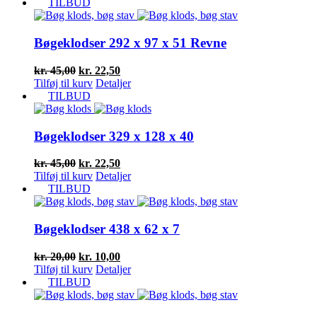
pris
pris
TILBUD
var:
er:
kr. 43,00.
kr. 21,50.
Bøgeklodser 292 x 97 x 51 Revne
Den
Den
kr.
45,00
kr.
22,50
oprindelige
aktuelle
Tilføj til kurv
Detaljer
pris
pris
TILBUD
var:
er:
kr. 45,00.
kr. 22,50.
Bøgeklodser 329 x 128 x 40
Den
Den
kr.
45,00
kr.
22,50
oprindelige
aktuelle
Tilføj til kurv
Detaljer
pris
pris
TILBUD
var:
er:
kr. 45,00.
kr. 22,50.
Bøgeklodser 438 x 62 x 7
Den
Den
kr.
20,00
kr.
10,00
oprindelige
aktuelle
Tilføj til kurv
Detaljer
pris
pris
TILBUD
var:
er:
kr. 20,00.
kr. 10,00.