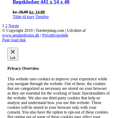
Bøgeklodser 441 x 54 x 40
Den
Den
kr.
28,00
kr.
14,00
oprindelige
aktuelle
Tilføj til kurv
Detaljer
pris
pris
1
2
Næste
var:
er:
© Copyright 2019 | Trædrejning.com | Udviklet af
kr. 28,00.
kr. 14,00.
www.amaliedesign.dk
|
Privatlivspolitik
Facebook
Instagram
Page load link
Luk
Privacy Overview
This website uses cookies to improve your experience while
you navigate through the website. Out of these, the cookies
that are categorized as necessary are stored on your browser
as they are essential for the working of basic functionalities of
the website. We also use third-party cookies that help us
analyze and understand how you use this website. These
cookies will be stored in your browser only with your
consent. You also have the option to opt-out of these cookies.
But opting out of some of these cookies may affect your