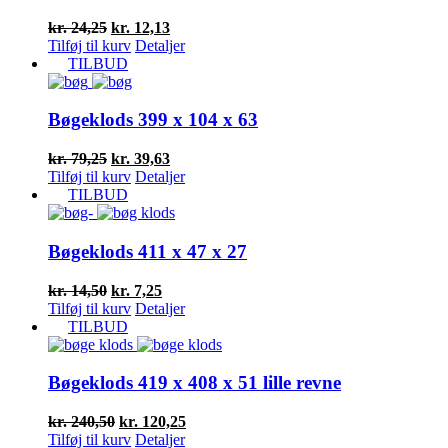
Den
Den
kr.
24,25
kr.
12,13
oprindelige
aktuelle
Tilføj til kurv
Detaljer
pris
pris
TILBUD
var:
er:
kr. 24,25.
kr. 12,13.
Bøgeklods 399 x 104 x 63
Den
Den
kr.
79,25
kr.
39,63
oprindelige
aktuelle
Tilføj til kurv
Detaljer
pris
pris
TILBUD
var:
er:
kr. 79,25.
kr. 39,63.
Bøgeklods 411 x 47 x 27
Den
Den
kr.
14,50
kr.
7,25
oprindelige
aktuelle
Tilføj til kurv
Detaljer
pris
pris
TILBUD
var:
er:
kr. 14,50.
kr. 7,25.
Bøgeklods 419 x 408 x 51 lille revne
Den
Den
kr.
240,50
kr.
120,25
oprindelige
aktuelle
Tilføj til kurv
Detaljer