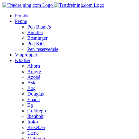
Skip
to
Forside
content
Penne
Pen Blank’s
Bundler
Bøsninger
Pen Kit’s
Pen-reservedele
Vinpropper
Klodser
Ahorn
Anigre
Azobé
Ask
Bøg
Douglas
Ebana
Eg
Guldregn
Ibenholt
Iroko
Kirsebær
Lærk
Mahogni