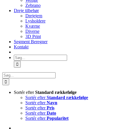
Wenge
Zebrano
Dreje tilbehør
Drejejern
Lysholdere
Kværne
Diverse
3D Print
Segment Beregner
Kontakt
Søg
efter:
Søg
efter:
Sortér efter
Standard rækkefølge
Sortér efter
Standard rækkefølge
Sortér efter
Navn
Sortér efter
Pris
Sortér efter
Dato
Sortér efter
Popularitet