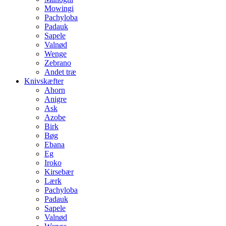
Mowingi
Pachyloba
Padauk
Sapele
Valnød
Wenge
Zebrano
Andet træ
Knivskæfter
Ahorn
Anigre
Ask
Azobe
Birk
Bøg
Ebana
Eg
Iroko
Kirsebær
Lærk
Pachyloba
Padauk
Sapele
Valnød