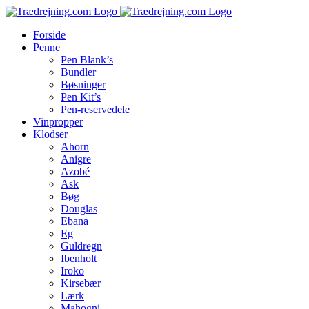
Skip
to
Forside
content
Penne
Pen Blank’s
Bundler
Bøsninger
Pen Kit’s
Pen-reservedele
Vinpropper
Klodser
Ahorn
Anigre
Azobé
Ask
Bøg
Douglas
Ebana
Eg
Guldregn
Ibenholt
Iroko
Kirsebær
Lærk
Mahogni