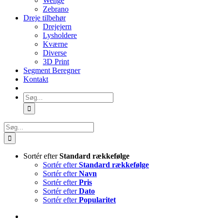
Wenge
Zebrano
Dreje tilbehør
Drejejern
Lysholdere
Kværne
Diverse
3D Print
Segment Beregner
Kontakt
Søg
efter:
Søg
efter:
Sortér efter
Standard rækkefølge
Sortér efter
Standard rækkefølge
Sortér efter
Navn
Sortér efter
Pris
Sortér efter
Dato
Sortér efter
Popularitet