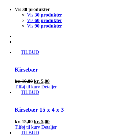
Vis
30 produkter
Vis
30 produkter
Vis
60 produkter
Vis
90 produkter
TILBUD
Kirsebær
Den
Den
kr.
10,00
kr.
5,00
oprindelige
aktuelle
Tilføj til kurv
Detaljer
pris
pris
TILBUD
var:
er:
kr. 10,00.
kr. 5,00.
Kirsebær 15 x 4 x 3
Den
Den
kr.
15,00
kr.
5,00
oprindelige
aktuelle
Tilføj til kurv
Detaljer
pris
pris
TILBUD