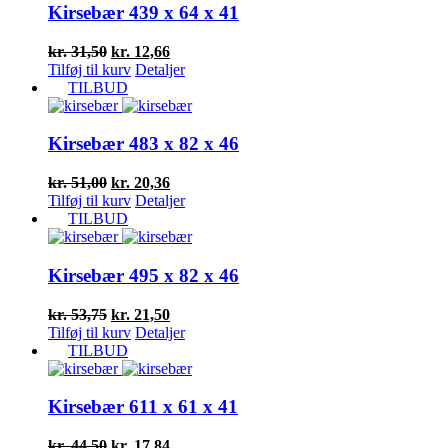
Kirsebær 439 x 64 x 41
Den
Den
kr.
31,50
kr.
12,66
oprindelige
aktuelle
Tilføj til kurv
Detaljer
pris
pris
TILBUD
var:
er:
kr. 31,50.
kr. 12,66.
Kirsebær 483 x 82 x 46
Den
Den
kr.
51,00
kr.
20,36
oprindelige
aktuelle
Tilføj til kurv
Detaljer
pris
pris
TILBUD
var:
er:
kr. 51,00.
kr. 20,36.
Kirsebær 495 x 82 x 46
Den
Den
kr.
53,75
kr.
21,50
oprindelige
aktuelle
Tilføj til kurv
Detaljer
pris
pris
TILBUD
var:
er:
kr. 53,75.
kr. 21,50.
Kirsebær 611 x 61 x 41
Den
Den
kr.
44,50
kr.
17,84