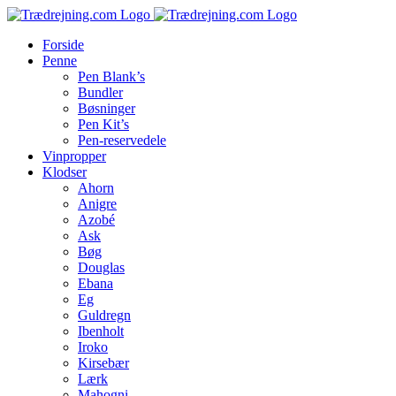
Skip
to
Forside
content
Penne
Pen Blank’s
Bundler
Bøsninger
Pen Kit’s
Pen-reservedele
Vinpropper
Klodser
Ahorn
Anigre
Azobé
Ask
Bøg
Douglas
Ebana
Eg
Guldregn
Ibenholt
Iroko
Kirsebær
Lærk
Mahogni