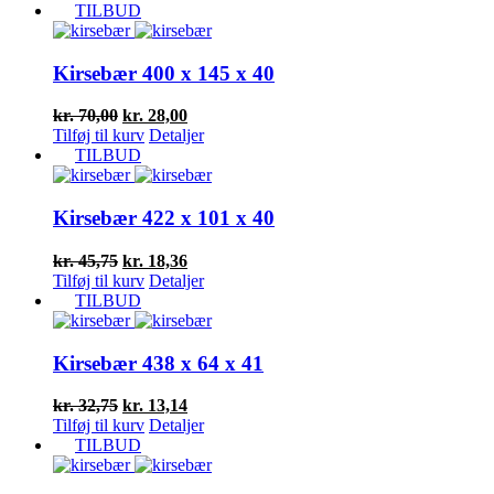
pris
pris
TILBUD
var:
er:
kr. 75,00.
kr. 30,00.
Kirsebær 400 x 145 x 40
Den
Den
kr.
70,00
kr.
28,00
oprindelige
aktuelle
Tilføj til kurv
Detaljer
pris
pris
TILBUD
var:
er:
kr. 70,00.
kr. 28,00.
Kirsebær 422 x 101 x 40
Den
Den
kr.
45,75
kr.
18,36
oprindelige
aktuelle
Tilføj til kurv
Detaljer
pris
pris
TILBUD
var:
er:
kr. 45,75.
kr. 18,36.
Kirsebær 438 x 64 x 41
Den
Den
kr.
32,75
kr.
13,14
oprindelige
aktuelle
Tilføj til kurv
Detaljer
pris
pris
TILBUD
var:
er:
kr. 32,75.
kr. 13,14.