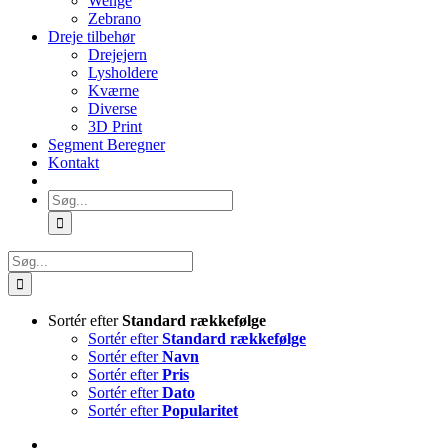
Wenge
Zebrano
Dreje tilbehør
Drejejern
Lysholdere
Kværne
Diverse
3D Print
Segment Beregner
Kontakt
Søg
efter:
Søg
efter:
Sortér efter
Standard rækkefølge
Sortér efter
Standard rækkefølge
Sortér efter
Navn
Sortér efter
Pris
Sortér efter
Dato
Sortér efter
Popularitet