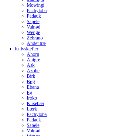
Mowingi
Pachyloba
Padauk
Sapele
Valnød
Wenge
Zebrano
Andet træ
Knivskæfter
Ahorn
Anigre
Ask
Azobe
Birk
Bøg
Ebana
Eg
Iroko
Kirsebær
Lærk
Pachyloba
Padauk
Sapele
Valnød