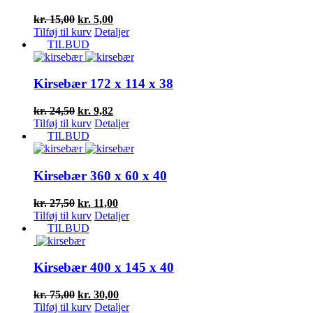
Den
Den
kr.
15,00
kr.
5,00
oprindelige
aktuelle
Tilføj til kurv
Detaljer
pris
pris
TILBUD
var:
er:
kr. 15,00.
kr. 5,00.
Kirsebær 172 x 114 x 38
Den
Den
kr.
24,50
kr.
9,82
oprindelige
aktuelle
Tilføj til kurv
Detaljer
pris
pris
TILBUD
var:
er:
kr. 24,50.
kr. 9,82.
Kirsebær 360 x 60 x 40
Den
Den
kr.
27,50
kr.
11,00
oprindelige
aktuelle
Tilføj til kurv
Detaljer
pris
pris
TILBUD
var:
er:
kr. 27,50.
kr. 11,00.
Kirsebær 400 x 145 x 40
Den
Den
kr.
75,00
kr.
30,00
oprindelige
aktuelle
Tilføj til kurv
Detaljer