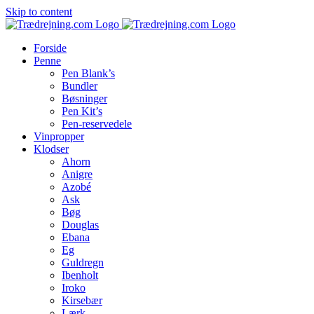
Skip to content
Forside
Penne
Pen Blank’s
Bundler
Bøsninger
Pen Kit’s
Pen-reservedele
Vinpropper
Klodser
Ahorn
Anigre
Azobé
Ask
Bøg
Douglas
Ebana
Eg
Guldregn
Ibenholt
Iroko
Kirsebær
Lærk