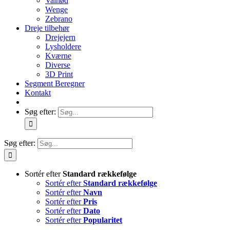
Valnød
Wenge
Zebrano
Dreje tilbehør
Drejejern
Lysholdere
Kværne
Diverse
3D Print
Segment Beregner
Kontakt
Søg efter:
Søg efter:
Sortér efter
Standard rækkefølge
Sortér efter
Standard rækkefølge
Sortér efter
Navn
Sortér efter
Pris
Sortér efter
Dato
Sortér efter
Popularitet