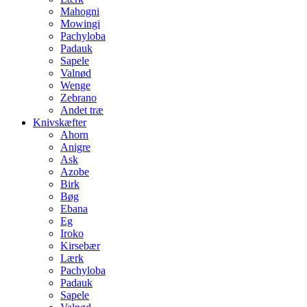
Mahogni
Mowingi
Pachyloba
Padauk
Sapele
Valnød
Wenge
Zebrano
Andet træ
Knivskæfter
Ahorn
Anigre
Ask
Azobe
Birk
Bøg
Ebana
Eg
Iroko
Kirsebær
Lærk
Pachyloba
Padauk
Sapele