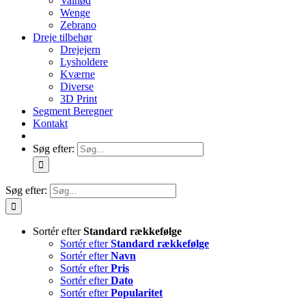
Valnød
Wenge
Zebrano
Dreje tilbehør
Drejejern
Lysholdere
Kværne
Diverse
3D Print
Segment Beregner
Kontakt
Søg efter:
Søg efter:
Sortér efter
Standard rækkefølge
Sortér efter
Standard rækkefølge
Sortér efter
Navn
Sortér efter
Pris
Sortér efter
Dato
Sortér efter
Popularitet