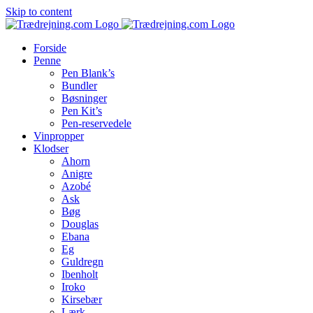
Skip to content
Forside
Penne
Pen Blank’s
Bundler
Bøsninger
Pen Kit’s
Pen-reservedele
Vinpropper
Klodser
Ahorn
Anigre
Azobé
Ask
Bøg
Douglas
Ebana
Eg
Guldregn
Ibenholt
Iroko
Kirsebær
Lærk