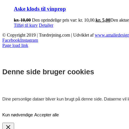
Aske klods til vinprop
kr.
10,00
Den oprindelige pris var: kr. 10,00.
kr.
5,00
Den aktuell
Tilføj til kurv
Detaljer
© Copyright 2019 | Trædrejning.com | Udviklet af
www.amaliedesign
Facebook
Instagram
Page load link
Denne side bruger cookies
Dine personlige dataer bliver kun brugt på denne side. Dataerne vil
Kun nødvendige
Accepter alle