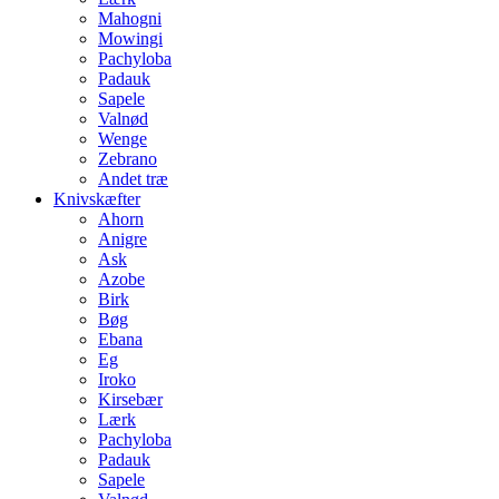
Mahogni
Mowingi
Pachyloba
Padauk
Sapele
Valnød
Wenge
Zebrano
Andet træ
Knivskæfter
Ahorn
Anigre
Ask
Azobe
Birk
Bøg
Ebana
Eg
Iroko
Kirsebær
Lærk
Pachyloba
Padauk
Sapele