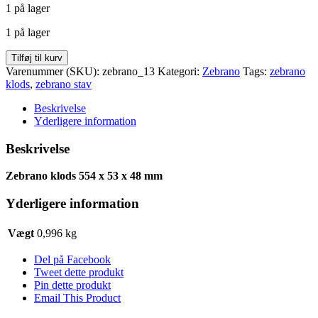
1 på lager
pris
pris
var:
er:
1 på lager
kr. 99,50.
kr. 74,70.
Zebrano
Tilføj til kurv
klods
Varenummer (SKU):
zebrano_13
Kategori:
Zebrano
Tags:
zebrano
554
klods
,
zebrano stav
x
53
Beskrivelse
x
Yderligere information
48
antal
Beskrivelse
Zebrano klods 554 x 53 x 48 mm
Yderligere information
Vægt
0,996 kg
Del på Facebook
Tweet dette produkt
Pin dette produkt
Email This Product