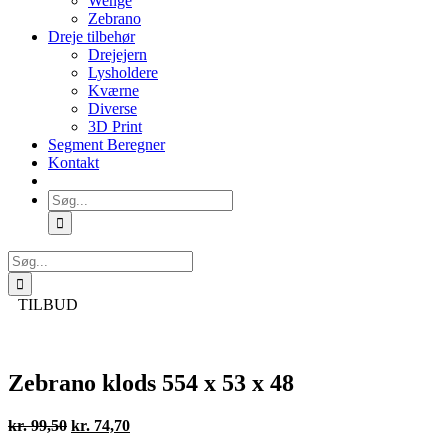
Wenge
Zebrano
Dreje tilbehør
Drejejern
Lysholdere
Kværne
Diverse
3D Print
Segment Beregner
Kontakt
Søg
efter:
Søg
efter:
TILBUD
Zebrano klods 554 x 53 x 48
Den
Den
kr.
99,50
kr.
74,70
oprindelige
aktuelle