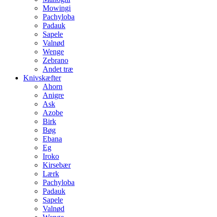
Mowingi
Pachyloba
Padauk
Sapele
Valnød
Wenge
Zebrano
Andet træ
Knivskæfter
Ahorn
Anigre
Ask
Azobe
Birk
Bøg
Ebana
Eg
Iroko
Kirsebær
Lærk
Pachyloba
Padauk
Sapele
Valnød