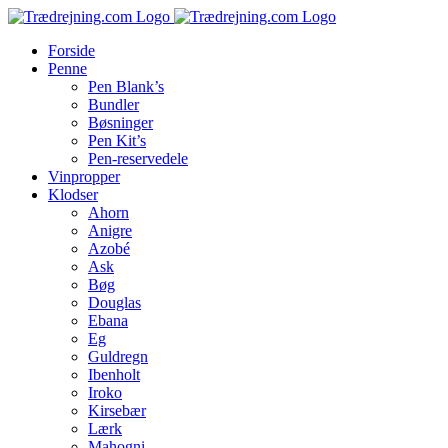
Skip
to
Forside
content
Penne
Pen Blank’s
Bundler
Bøsninger
Pen Kit’s
Pen-reservedele
Vinpropper
Klodser
Ahorn
Anigre
Azobé
Ask
Bøg
Douglas
Ebana
Eg
Guldregn
Ibenholt
Iroko
Kirsebær
Lærk
Mahogni