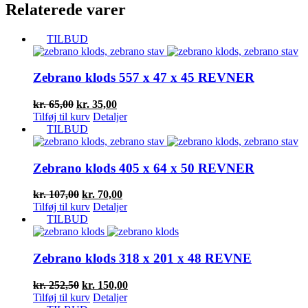
Relaterede varer
TILBUD
Zebrano klods 557 x 47 x 45 REVNER
Den
Den
kr.
65,00
kr.
35,00
oprindelige
aktuelle
Tilføj til kurv
Detaljer
pris
pris
TILBUD
var:
er:
kr. 65,00.
kr. 35,00.
Zebrano klods 405 x 64 x 50 REVNER
Den
Den
kr.
107,00
kr.
70,00
oprindelige
aktuelle
Tilføj til kurv
Detaljer
pris
pris
TILBUD
var:
er:
kr. 107,00.
kr. 70,00.
Zebrano klods 318 x 201 x 48 REVNE
Den
Den
kr.
252,50
kr.
150,00
oprindelige
aktuelle
Tilføj til kurv
Detaljer