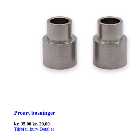
Proart bøsninger
Den
Den
kr.
35,00
kr.
20,00
oprindelige
aktuelle
Tilføj til kurv
Detaljer