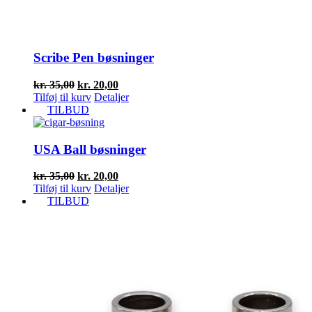
Scribe Pen bøsninger
Den
Den
kr.
35,00
kr.
20,00
oprindelige
aktuelle
Tilføj til kurv
Detaljer
pris
pris
TILBUD
var:
er:
kr. 35,00.
kr. 20,00.
USA Ball bøsninger
Den
Den
kr.
35,00
kr.
20,00
oprindelige
aktuelle
Tilføj til kurv
Detaljer
pris
pris
TILBUD
var:
er:
kr. 35,00.
kr. 20,00.