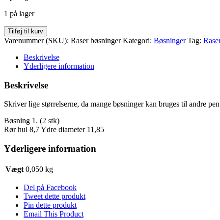
var:
er:
1 på lager
kr. 35,00.
kr. 20,00.
Raser
Tilføj til kurv
bøsninger
Varenummer (SKU):
Raser bøsninger
Kategori:
Bøsninger
Tag:
Raser
antal
Beskrivelse
Yderligere information
Beskrivelse
Skriver lige størrelserne, da mange bøsninger kan bruges til andre pen 
Bøsning 1. (2 stk)
Rør hul 8,7 Ydre diameter 11,85
Yderligere information
Vægt
0,050 kg
Del på Facebook
Tweet dette produkt
Pin dette produkt
Email This Product