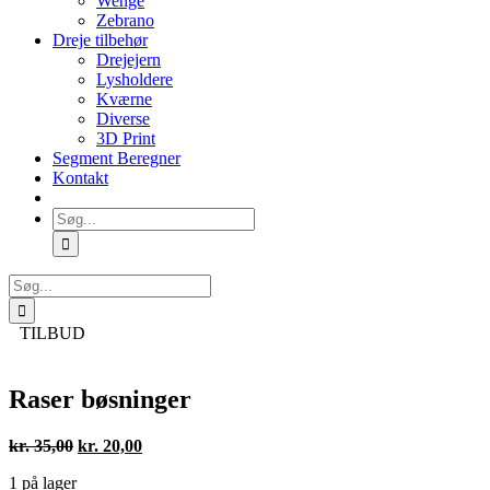
Wenge
Zebrano
Dreje tilbehør
Drejejern
Lysholdere
Kværne
Diverse
3D Print
Segment Beregner
Kontakt
Søg
efter:
Søg
efter:
TILBUD
Raser bøsninger
Den
Den
kr.
35,00
kr.
20,00
oprindelige
aktuelle
1 på lager
pris
pris