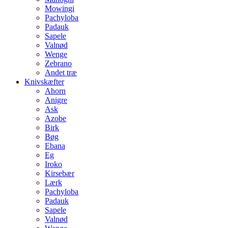
Mowingi
Pachyloba
Padauk
Sapele
Valnød
Wenge
Zebrano
Andet træ
Knivskæfter
Ahorn
Anigre
Ask
Azobe
Birk
Bøg
Ebana
Eg
Iroko
Kirsebær
Lærk
Pachyloba
Padauk
Sapele
Valnød