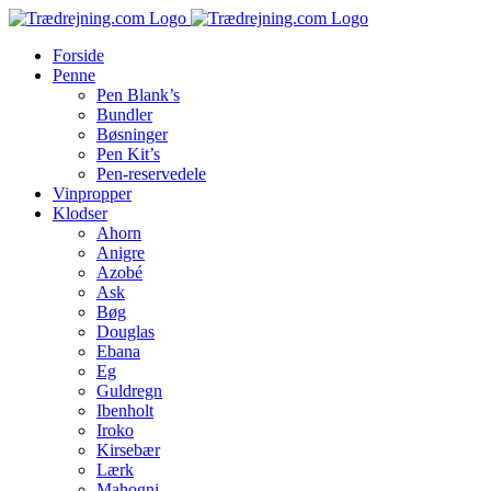
Skip
to
Forside
content
Penne
Pen Blank’s
Bundler
Bøsninger
Pen Kit’s
Pen-reservedele
Vinpropper
Klodser
Ahorn
Anigre
Azobé
Ask
Bøg
Douglas
Ebana
Eg
Guldregn
Ibenholt
Iroko
Kirsebær
Lærk
Mahogni