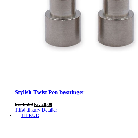
Stylish Twist Pen bøsninger
Den
Den
kr.
35,00
kr.
20,00
oprindelige
aktuelle
Tilføj til kurv
Detaljer
pris
pris
TILBUD
var:
er:
kr. 35,00.
kr. 20,00.