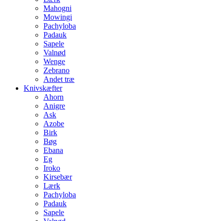
Mahogni
Mowingi
Pachyloba
Padauk
Sapele
Valnød
Wenge
Zebrano
Andet træ
Knivskæfter
Ahorn
Anigre
Ask
Azobe
Birk
Bøg
Ebana
Eg
Iroko
Kirsebær
Lærk
Pachyloba
Padauk
Sapele