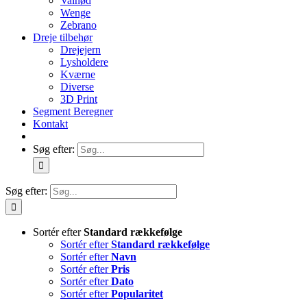
Valnød
Wenge
Zebrano
Dreje tilbehør
Drejejern
Lysholdere
Kværne
Diverse
3D Print
Segment Beregner
Kontakt
Søg efter:
Søg efter:
Sortér efter
Standard rækkefølge
Sortér efter
Standard rækkefølge
Sortér efter
Navn
Sortér efter
Pris
Sortér efter
Dato
Sortér efter
Popularitet