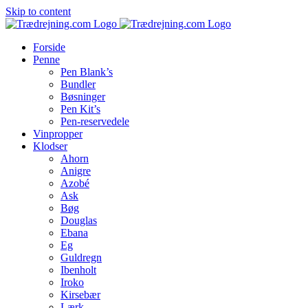
Skip to content
Forside
Penne
Pen Blank’s
Bundler
Bøsninger
Pen Kit’s
Pen-reservedele
Vinpropper
Klodser
Ahorn
Anigre
Azobé
Ask
Bøg
Douglas
Ebana
Eg
Guldregn
Ibenholt
Iroko
Kirsebær
Lærk